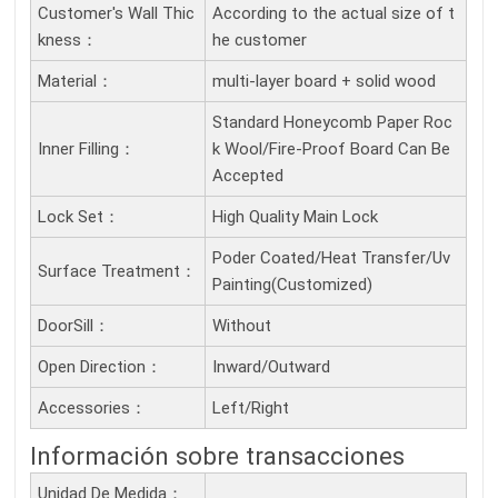
Customer's Wall Thic
According to the actual size of t
Kness：
he customer
Material：
multi-layer board + solid wood
Standard Honeycomb Paper Roc
Inner Filling：
k Wool/Fire-Proof Board Can Be
Accepted
Lock Set：
High Quality Main Lock
Poder Coated/Heat Transfer/Uv
Surface Treatment：
Painting(Customized)
DoorSill：
Without
Open Direction：
Inward/Outward
Accessories：
Left/Right
Información sobre transacciones
Unidad De Medida：